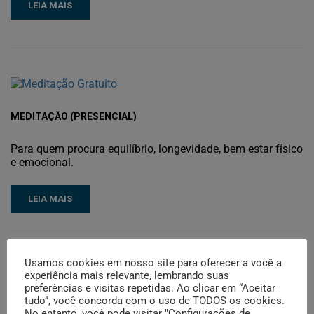
LEIA MAIS
MEDITAÇÃO (PRESENCIAL)
Para quem procura equilíbrio, longevidade, bem estar físico
e emocional.
LEIA MAIS
Usamos cookies em nosso site para oferecer a você a
experiência mais relevante, lembrando suas
preferências e visitas repetidas. Ao clicar em “Aceitar
tudo”, você concorda com o uso de TODOS os cookies.
PILATES
No entanto, você pode visitar "Configurações de