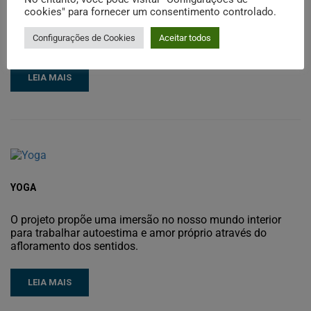
cookies" para fornecer um consentimento controlado.
Para quem procura equilíbrio, longevidade, bem estar físico
Configurações de Cookies
Aceitar todos
e emocional.
LEIA MAIS
YOGA
O projeto propõe uma imersão no nosso mundo interior
para trabalhar autoestima e amor próprio através do
afloramento dos sentidos.
LEIA MAIS