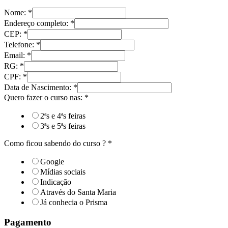
Nome:
*
Endereço completo:
*
CEP:
*
Telefone:
*
Email:
*
RG:
*
CPF:
*
Data de Nascimento:
*
Quero fazer o curso nas:
*
2ªs e 4ªs feiras
3ªs e 5ªs feiras
Como ficou sabendo do curso ?
*
Google
Mídias sociais
Indicação
Através do Santa Maria
Já conhecia o Prisma
Pagamento