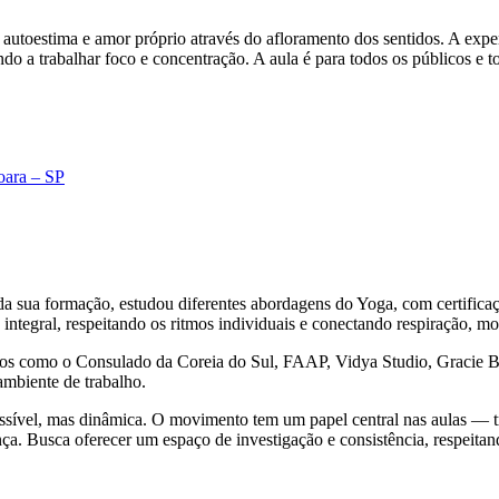
 autoestima e amor próprio através do afloramento dos sentidos. A exp
do a trabalhar foco e concentração. A aula é para todos os públicos e t
oara – SP
da sua formação, estudou diferentes abordagens do Yoga, com certific
integral, respeitando os ritmos individuais e conectando respiração, m
spaços como o Consulado da Coreia do Sul, FAAP, Vidya Studio, Gracie
ambiente de trabalho.
ssível, mas dinâmica. O movimento tem um papel central nas aulas — tr
nça. Busca oferecer um espaço de investigação e consistência, respeita