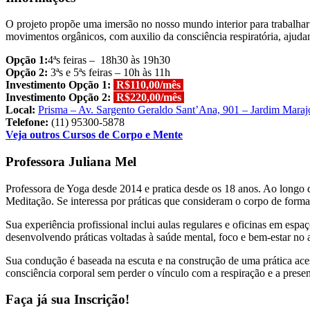
O projeto propõe uma imersão no nosso mundo interior para trabalhar
movimentos orgânicos, com auxilio da consciência respiratória, ajudan
Opção 1:
4ªs feiras – 18h30 às 19h30
Opção 2:
3ªs e 5ªs feiras – 10h às 11h
Investimento Opção 1:
R$110,00/mês
Investimento Opção 2:
R$220,00/mês
Local:
Prisma – Av. Sargento Geraldo Sant’Ana, 901 – Jardim Maraj
Telefone:
(11) 95300-5878
Veja outros Cursos de Corpo e Mente
Professora Juliana Mel
Professora de Yoga desde 2014 e pratica desde os 18 anos. Ao longo 
Meditação. Se interessa por práticas que consideram o corpo de forma 
Sua experiência profissional inclui aulas regulares e oficinas em e
desenvolvendo práticas voltadas à saúde mental, foco e bem-estar no 
Sua condução é baseada na escuta e na construção de uma prática ace
consciência corporal sem perder o vínculo com a respiração e a prese
Faça já sua Inscrição!