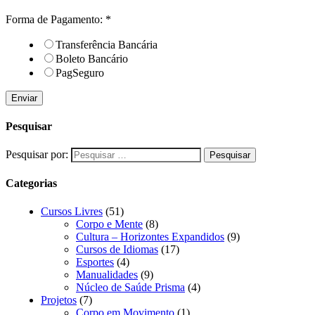
Forma de Pagamento:
*
Transferência Bancária
Boleto Bancário
PagSeguro
Enviar
Pesquisar
Pesquisar por:
Categorias
Cursos Livres
(51)
Corpo e Mente
(8)
Cultura – Horizontes Expandidos
(9)
Cursos de Idiomas
(17)
Esportes
(4)
Manualidades
(9)
Núcleo de Saúde Prisma
(4)
Projetos
(7)
Corpo em Movimento
(1)