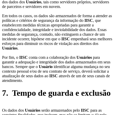
dos dados dos
Usuários
, tais como servidores próprios, servidores
de parceiros e servidores em nuvem.
Em todos os casos, os dados são armazenados de forma a atender as
políticas e critérios de segurança da informação do
IISC
, que
estabelecem medidas técnicas apropriadas para garantir a
confidencialidade, integridade e inviolabilidade dos dados. Essas
medidas de segurança, contudo, não extinguem a chance de um
incidente ocorrer, hipótese em que o
IISC
empenhará seus melhores
esforços para diminuir os riscos de violação aos direitos dos
Usuários
.
Por fim, o
IISC
conta com a colaboração dos
Usuários
para
garantir a adequação e integridade dos dados armazenados em seus
bancos. Sempre que o
Usuário
identificar alguma mudança no seu
contexto pessoal e/ou de seu contrato de serviço, deverá solicitar a
atualização de seus dados ao
IISC
através de um de seus canais de
atendimento.
7. Tempo de guarda e exclusão
Os dados dos
Usuários
serão armazenados pelo
IISC
para as
seguintes finalidades, que incluem, mas não se limitam a: (i) pelo