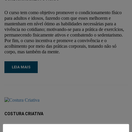
O curso tem como objetivo promover o condicionamento físico
para adultos e idosos, fazendo com que esses melhorem e
mantenham em nível ótimo as habilidades necessárias para a
vivência no cotidiano; motivando-se para a prática de exercícios,
permanecendo fisicamente ativos e combatendo o sedentarismo.
Por fim, o curso incentiva e promove a convivência e o
acolhimento por meio das práticas corporais, tratando não só
corpo, mas também da mente.
LEIA MAIS
COSTURA CRIATIVA
Em cada pedaço de tecido uma história, em cada ponto uma nova