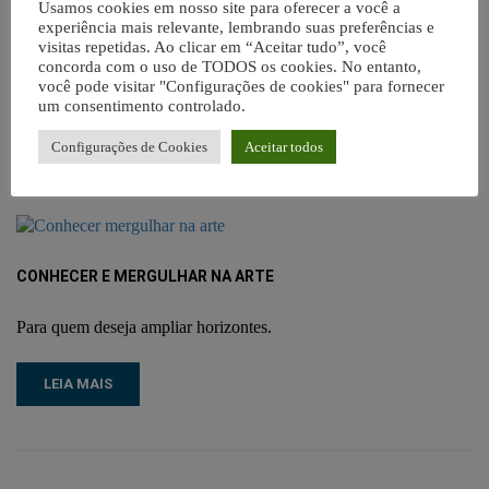
lição. A costura criativa preenche a vida com beleza, ocupa a
Usamos cookies em nosso site para oferecer a você a
mente e as mãos com o desejo de transformar tecidos em lindas
experiência mais relevante, lembrando suas preferências e
peças.
visitas repetidas. Ao clicar em “Aceitar tudo”, você
concorda com o uso de TODOS os cookies. No entanto,
você pode visitar "Configurações de cookies" para fornecer
LEIA MAIS
um consentimento controlado.
Configurações de Cookies
Aceitar todos
CONHECER E MERGULHAR NA ARTE
Para quem deseja ampliar horizontes.
LEIA MAIS