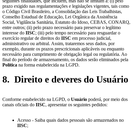
seguintes finalidades, que incluem, mas não se limitam a: (i) pelo
prazo exigido nas regulamentações e legislações vigentes, tais como
o Código Civil Brasileiro, a Consolidação das Leis Trabalhistas,
Conselho Estadual de Educação, Lei Orgânica da Assistência
Social, Vigilância Sanitária, Estatuto do Idoso, CEBAS, CONARQ,
entre outros; (ii) pelo prazo necessário para preservar o legítimo
interesse do
IISC
; (iii) pelo tempo necessário para resguardar o
exercício regular de direitos do
IISC
em processo judicial,
administrativo ou arbitral. Assim, trataremos seus dados, por
exemplo, durante os prazos prescricionais aplicáveis ou enquanto
necessário para cumprimento de obrigação legal ou regulatória. Ao
final do período de armazenamento, os dados serão eliminados pela
Política
na forma estabelecida na LGPD.
8. Direito e deveres do Usuário
Conforme estabelecido na LGPD, o
Usuário
poderá, por meio dos
canais oficiais do
IISC
, apresentar os seguintes pedidos:
Acesso - Saiba quais dados pessoais são armazenados no
IISC
;