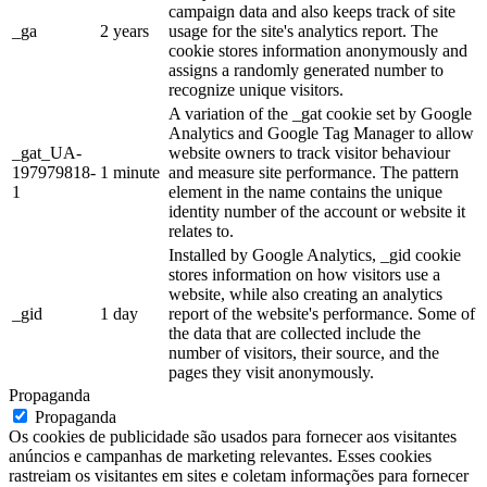
campaign data and also keeps track of site
_ga
2 years
usage for the site's analytics report. The
cookie stores information anonymously and
assigns a randomly generated number to
recognize unique visitors.
A variation of the _gat cookie set by Google
Analytics and Google Tag Manager to allow
_gat_UA-
website owners to track visitor behaviour
197979818-
1 minute
and measure site performance. The pattern
1
element in the name contains the unique
identity number of the account or website it
relates to.
Installed by Google Analytics, _gid cookie
stores information on how visitors use a
website, while also creating an analytics
_gid
1 day
report of the website's performance. Some of
the data that are collected include the
number of visitors, their source, and the
pages they visit anonymously.
Propaganda
Propaganda
Os cookies de publicidade são usados ​​para fornecer aos visitantes
anúncios e campanhas de marketing relevantes. Esses cookies
rastreiam os visitantes em sites e coletam informações para fornecer