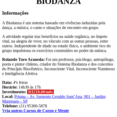
BIODANZA
Informações
A Biodanza é um sistema baseado em vivências induzidas pela
dança, a música, o canto e situações de encontro em grupo.
A atividade regular traz benefícios na saúde orgânica, no ímpeto
vital, na alegria de viver, no vínculo com as outras pessoas, entre
outros. Independente de idade ou estado físico, o ambiente rico do
grupo impulsiona os exercícios construídos no poder da música.
Rolando Toro Araneda:
Foi um professor, psicólogo, antropólogo,
poeta e pintor chileno, criador do Sistema Biodanza e dos conceitos
do Princípio Biocêntrico, Inconsciente Vital, Inconsciente Numinoso
e Inteligência Afetiva.
Data:
4ªs feiras
Horário:
14h30 às 17h
Investimento:
R$210,00/mês
Local:
Prisma – Av. Sargento Geraldo Sant’Ana, 901 – Jardim
Marajoara – SP
Telefone:
(11) 95300-5878
Veja outros Cursos de Corpo e Mente