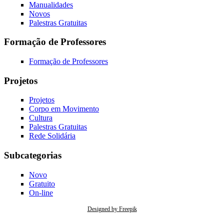
Manualidades
Novos
Palestras Gratuitas
Formação de Professores
Formação de Professores
Projetos
Projetos
Corpo em Movimento
Cultura
Palestras Gratuitas
Rede Solidária
Subcategorias
Novo
Gratuito
On-line
Designed by Freepik
Caso tenha alguma questão acerca do tratamento de seus dados pessoais consulte nossa