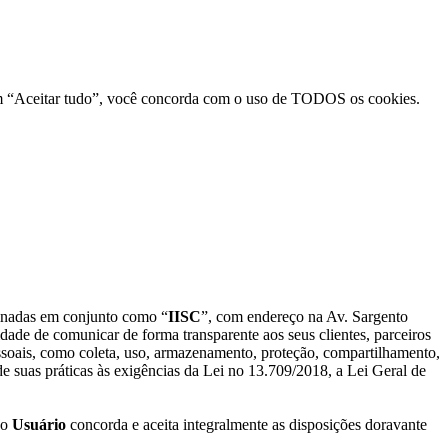
um e-mail para:
privacidade@iisc.org.br
r em “Aceitar tudo”, você concorda com o uso de TODOS os cookies.
minadas em conjunto como “
IISC
”, com endereço na Av. Sargento
idade de comunicar de forma transparente aos seus clientes, parceiros
essoais, como coleta, uso, armazenamento, proteção, compartilhamento,
e suas práticas às exigências da Lei no 13.709/2018, a Lei Geral de
 o
Usuário
concorda e aceita integralmente as disposições doravante