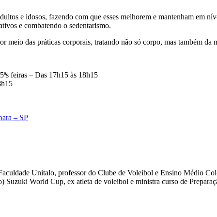
ultos e idosos, fazendo com que esses melhorem e mantenham em nível 
 ativos e combatendo o sedentarismo.
or meio das práticas corporais, tratando não só corpo, mas também da 
 e 5ªs feiras – Das 17h15 às 18h15
18h15
oara – SP
a Faculdade Unitalo, professor do Clube de Voleibol e Ensino Médio Col
 Suzuki World Cup, ex atleta de voleibol e ministra curso de Preparaçã