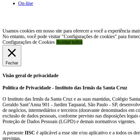
On-line
Caso tenha alguma questão acerca do t
Usamos cookies em nosso site para oferecer a você a experiência mai
No entanto, você pode visitar "Configurações de cookies" para forne
Configurações de Cookies
Aceitar todos
Fechar
Visão geral de privacidade
Política de Privacidade - Instituto das Irmãs da Santa Cruz
O Instituto das Irmãs da Santa Cruz e as suas mantidas, Colégio San
Geraldo Sant’Anna 901 - Jardim Taquaral, São Paulo - SP, desenvolve
de negócios, intermediários e terceiros (doravante denominados em c
exclusão de dados pessoais, conforme previsto nas disposições legais
Proteção de Dados Pessoais (LGPD) e demais normativos vigentes.
A presente
IISC
é aplicável a esse site e/ou aplicativo e a todos os de
previstas.