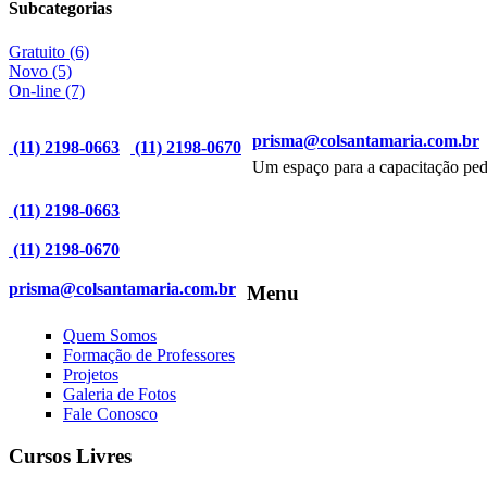
Subcategorias
Gratuito
(6)
Novo
(5)
On-line
(7)
prisma@colsantamaria.com.br
(11) 2198-0663
(11) 2198-0670
Um espaço para a capacitação ped
(11) 2198-0663
(11) 2198-0670
prisma@colsantamaria.com.br
Menu
Quem Somos
Formação de Professores
Projetos
Galeria de Fotos
Fale Conosco
Cursos Livres