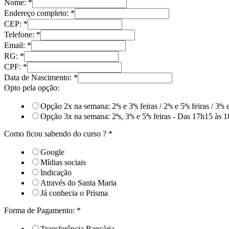
Nome:
*
Endereço completo:
*
CEP:
*
Telefone:
*
Email:
*
RG:
*
CPF:
*
Data de Nascimento:
*
Opto pela opção:
Opção 2x na semana: 2ªs e 3ªs feiras / 2ªs e 5ªs feiras / 3ªs
Opção 3x na semana: 2ªs, 3ªs e 5ªs feiras - Das 17h15 às 
Como ficou sabendo do curso ?
*
Google
Mídias sociais
Indicação
Através do Santa Maria
Já conhecia o Prisma
Forma de Pagamento:
*
Transferência Bancária