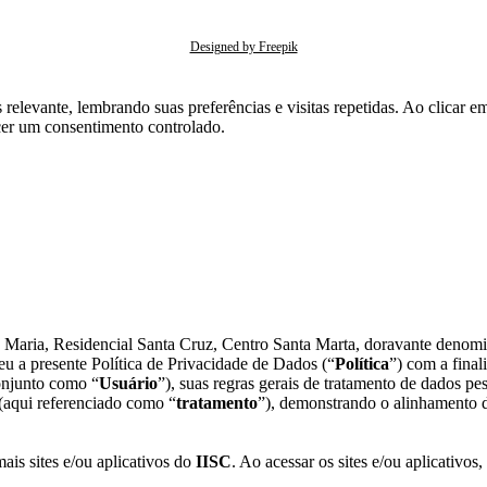
Designed by Freepik
ratamento de seus dados pessoais consulte nossa
Política de Segurança da Informação
ou envie 
s relevante, lembrando suas preferências e visitas repetidas. Ao clica
cer um consentimento controlado.
ta Maria, Residencial Santa Cruz, Centro Santa Marta, doravante deno
u a presente Política de Privacidade de Dados (“
Política
”) com a final
onjunto como “
Usuário
”), suas regras gerais de tratamento de dados p
 (aqui referenciado como “
tratamento
”), demonstrando o alinhamento d
mais sites e/ou aplicativos do
IISC
. Ao acessar os sites e/ou aplicativos,