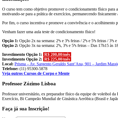
O curso tem como objetivo promover o condicionamento físico para ad
motivando-se para a prática de exercícios, permanecendo fisicamente
Por fim, o curso incentiva e promove a convivência e o acolhimento p
Venham fazer uma aula teste de condicionamento físico!
Opção 1:
Opção 2x na semana: 2ªs e 3ªs feiras / 2ªs e 5ªs feiras / 3ªs
Opção 2:
Opção 3x na semana: 2ªs, 3ªs e 5ªs feiras – Das 17h15 às 
Investimento Opção 1:
R$ 200,00/mês
Investimento Opção 2:
R$ 225,00/mês
Local:
Prisma – Av. Sargento Geraldo Sant’Ana, 901 – Jardim Maraj
Telefone:
(11) 95300-5878
Veja outros Cursos de Corpo e Mente
Professor Zózimo Lisboa
Professor universitário, ex preparador físico da equipe de voleibol d
Exercício, Bi Campeão Mundial de Ginástica Aeróbica (Brasil e Japão)
Faça já sua Inscrição!