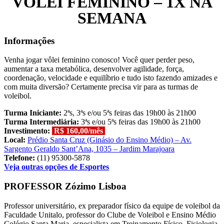
VÔLEI FEMININO – 1X NA
SEMANA
Informações
Venha jogar vôlei feminino conosco! Você quer perder peso,
aumentar a taxa metabólica, desenvolver agilidade, força,
coordenação, velocidade e equilíbrio e tudo isto fazendo amizades e
com muita diversão? Certamente precisa vir para as turmas de
voleibol.
Turma Iniciante:
2ªs, 3ªs e/ou 5ªs feiras das 19h00 às 21h00
Turma Intermediária:
3ªs e/ou 5ªs feiras das 19h00 às 21h00
Investimento:
R$ 160,00/mês
Local:
Prédio Santa Cruz (Ginásio do Ensino Médio) – Av.
Sargento Geraldo Sant’Ana, 1035 – Jardim Marajoara
Telefone:
(11) 95300-5878
Veja outras opções de Esportes
PROFESSOR Zózimo Lisboa
Professor universitário, ex preparador físico da equipe de voleibol da
Faculdade Unitalo, professor do Clube de Voleibol e Ensino Médio
Colégio Santa Maria, especialista em Treinamento Físico, Fisiologia