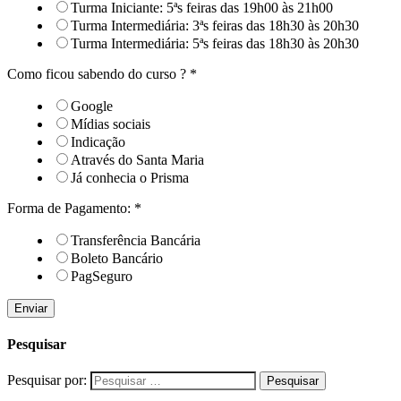
Turma Iniciante: 5ªs feiras das 19h00 às 21h00
Turma Intermediária: 3ªs feiras das 18h30 às 20h30
Turma Intermediária: 5ªs feiras das 18h30 às 20h30
Como ficou sabendo do curso ?
*
Google
Mídias sociais
Indicação
Através do Santa Maria
Já conhecia o Prisma
Forma de Pagamento:
*
Transferência Bancária
Boleto Bancário
PagSeguro
Enviar
Pesquisar
Pesquisar por: