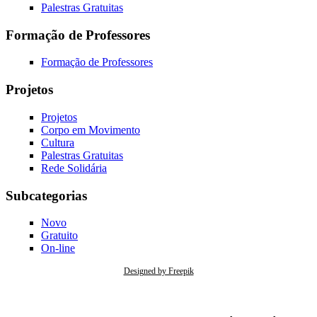
Palestras Gratuitas
Formação de Professores
Formação de Professores
Projetos
Projetos
Corpo em Movimento
Cultura
Palestras Gratuitas
Rede Solidária
Subcategorias
Novo
Gratuito
On-line
Designed by Freepik
Caso tenha alguma questão acerca do tratamento de seus dados pessoais consulte nossa
Política de Segurança da Informação
ou envie um e-mail para:
privacidade@iisc.org.br