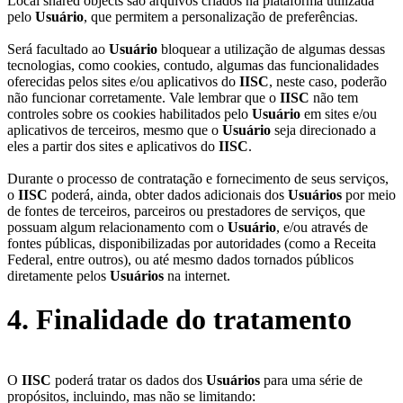
Local shared objects são arquivos criados na plataforma utilizada
pelo
Usuário
, que permitem a personalização de preferências.
Será facultado ao
Usuário
bloquear a utilização de algumas dessas
tecnologias, como cookies, contudo, algumas das funcionalidades
oferecidas pelos sites e/ou aplicativos do
IISC
, neste caso, poderão
não funcionar corretamente. Vale lembrar que o
IISC
não tem
controles sobre os cookies habilitados pelo
Usuário
em sites e/ou
aplicativos de terceiros, mesmo que o
Usuário
seja direcionado a
eles a partir dos sites e aplicativos do
IISC
.
Durante o processo de contratação e fornecimento de seus serviços,
o
IISC
poderá, ainda, obter dados adicionais dos
Usuários
por meio
de fontes de terceiros, parceiros ou prestadores de serviços, que
possuam algum relacionamento com o
Usuário
, e/ou através de
fontes públicas, disponibilizadas por autoridades (como a Receita
Federal, entre outros), ou até mesmo dados tornados públicos
diretamente pelos
Usuários
na internet.
4. Finalidade do tratamento
O
IISC
poderá tratar os dados dos
Usuários
para uma série de
propósitos, incluindo, mas não se limitando: