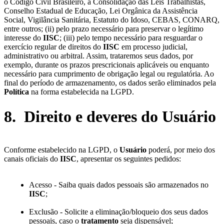
o Código Civil Brasileiro, a Consolidação das Leis Trabalhistas,
Conselho Estadual de Educação, Lei Orgânica da Assistência
Social, Vigilância Sanitária, Estatuto do Idoso, CEBAS, CONARQ,
entre outros; (ii) pelo prazo necessário para preservar o legítimo
interesse do
IISC
; (iii) pelo tempo necessário para resguardar o
exercício regular de direitos do
IISC
em processo judicial,
administrativo ou arbitral. Assim, trataremos seus dados, por
exemplo, durante os prazos prescricionais aplicáveis ou enquanto
necessário para cumprimento de obrigação legal ou regulatória. Ao
final do período de armazenamento, os dados serão eliminados pela
Política
na forma estabelecida na LGPD.
8. Direito e deveres do Usuário
Conforme estabelecido na LGPD, o
Usuário
poderá, por meio dos
canais oficiais do
IISC
, apresentar os seguintes pedidos:
Acesso - Saiba quais dados pessoais são armazenados no
IISC
;
Exclusão - Solicite a eliminação/bloqueio dos seus dados
pessoais, caso o
tratamento
seja dispensável;