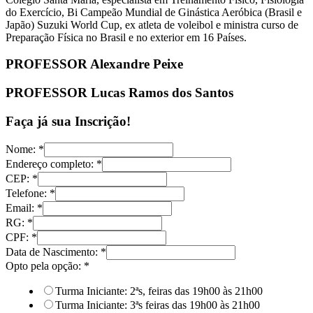
do Exercício, Bi Campeão Mundial de Ginástica Aeróbica (Brasil e
Japão) Suzuki World Cup, ex atleta de voleibol e ministra curso de
Preparação Física no Brasil e no exterior em 16 Países.
PROFESSOR Alexandre Peixe
PROFESSOR Lucas Ramos dos Santos
Faça já sua Inscrição!
Nome:
*
Endereço completo:
*
CEP:
*
Telefone:
*
Email:
*
RG:
*
CPF:
*
Data de Nascimento:
*
Opto pela opção:
*
Turma Iniciante: 2ªs, feiras das 19h00 às 21h00
Turma Iniciante: 3ªs feiras das 19h00 às 21h00