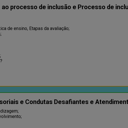
o ao processo de inclusão e Processo de inc
tica de ensino, Etapas da avaliação;
;
;
r?
oriais e Condutas Desafiantes e Atendimen
ndizagem;
volvimento;