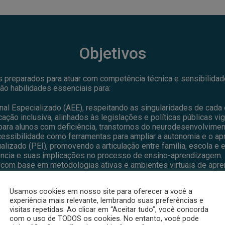
Objetivos
s preparados para atuar com competência técnica e sensibilida
ão habilidades essenciais para:
al Especializado (AEE), respeitando as singularidades de cada 
ão inclusiva, alinhados às legislações e políticas públicas vi
para alunos com deficiência, transtornos do neurodesenvolvimen
acessibilidade como ferramentas para ampliar a autonomia e o ap
alizado (PEI), promovendo a articulação entre família, escola e e
ência e suas implicações no processo de ensino-aprendizagem.
s, com base em metodologias ativas e ambientes virtuais de apr
plicar os conhecimentos adquiridos e desenvolver uma postura crí
Usamos cookies em nosso site para oferecer a você a
experiência mais relevante, lembrando suas preferências e
visitas repetidas. Ao clicar em “Aceitar tudo”, você concorda
com o uso de TODOS os cookies. No entanto, você pode